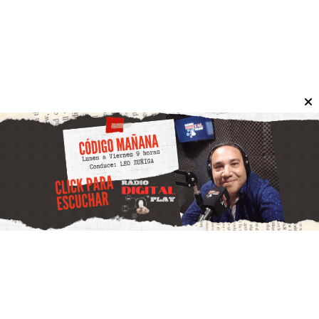
El Ministerio de Salud realizará jornadas en distintos
departamentos para acercar este servicio a la
comunidad y garantizar la disponibilidad de sangre
para quienes la necesiten.
Salud
Personas con celiaquía: comienza una
nueva entrega de módulos alimentarios
03 de agosto de 2026
Informate San Juan