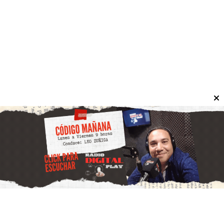
La Secretaría de Ambiente realizará una jornada con
vacunación antirrábica, colocación de pipetas y entrega
de antiparasitarios para perros y gatos este martes 4
de agosto en Caucete.
Departamentales
La Feria Agroproductiva del Mogote
tendrá una nueva edición este sábado
en Chimbas
31 de julio de 2026
Informate San Juan