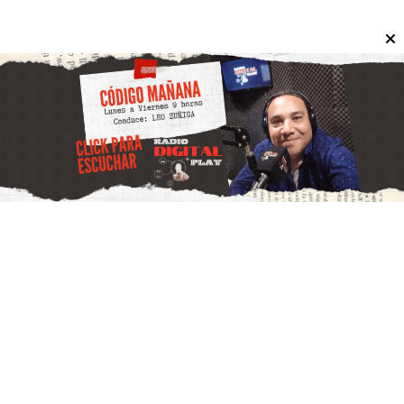
El operativo demandará un importante despliegue
logístico debido al tamaño del equipo. La inversión
permitirá ampliar la capacidad de abastecimiento
energético de la provincia.
Locales
Orrego confirmó la Ruta 40 Norte