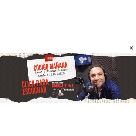
jornada de música y tradición en San
Juan
30 de julio de 2026
Informate San Juan
El encuentro reunirá a artistas locales y a un invitado
nacional en una propuesta pensada para disfrutar en
familia o con amigos durante el próximo domingo.