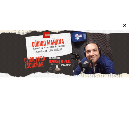
Se trata de iniciativas vinculadas a energía y producción
de fertilizantes que generarán empleo y un aumento
de exportaciones.
Economía
Reforma tributaria: El Gobierno de
Milei avanza con la eliminación del
impuesto al cheque