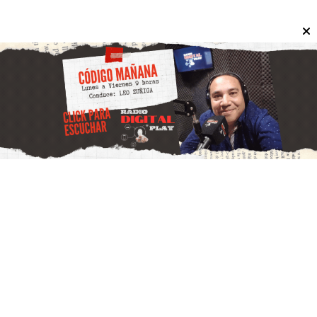
haber asesinado a su novio Matías
Julián Álvarez: cuál es la situación
judicial de Victoria Luz Cantero
04 de agosto de 2026
Redacción Informate San Juan
El hecho ocurrió en la casa de la víctima ubicada en la
calle Donovan al 1400 en Resistencia. Victoria Luz
Cantero, la acusada de 25 años, permanece detenida en
la Comisaría N°11.